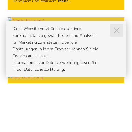
konzipiert und realisiert.
Mehr…
Diese Website nutzt Cookies, um ihre
Produkte
Funktionalität zu gewährleisten und Analysen
für Marketing zu erstellen. Über die
Erfahren Sie mehr über unsere Produkte-Palette, für
Einstellungen in Ihrem Browser können Sie die
Standplatz-Überdachungen, Schutzdächer zum Fahren,
Cookies ausschalten.
oder individuell gestaltbare Pavillons.
Mehr…
Informationen zur Datenverwendung lesen Sie
in der
Datenschutzerklärung
.
Services
Unterhalt, Reparaturen sowie zusätzliche
Dienstleistungen wie Bau von Terrassen oder Umzug von
Wohnwagen.
Mehr…